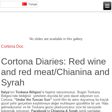
Türkçe
No slides are available in this gallery
Cortona Doc
Cortona Diaries: Red wine
and red meat/Chianina and
Syrah
İtalya
’nın
Toskana Bölgesi
’ni hepiniz tanıyorsunuz. Bugün Toskana
Bölgesi’nde bildiğiniz şehirlerin dışında bir yere davet ediyorum sizi.
Cortona,
“Under the Tuscan Sun”
isimli film ile adını duyurmuş bu küçük
güzel şehir gerçekten keşfetmeye değer muhteşem güzellikte bir yer. Hala
gelmediyseniz ve bir Toskana gezisi planlıyorsanız size bir tavsiyede
bulunmak istiyorum.
Facebook
’ta
Chianina & Syrah
isimli sayfadan