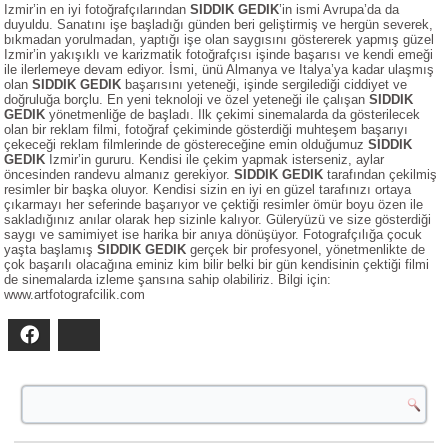
Izmir’in en iyi fotoğrafçılarından
SIDDIK GEDIK
’in ismi Avrupa’da da
duyuldu. Sanatını işe başladığı günden beri geliştirmiş ve hergün severek,
bıkmadan yorulmadan, yaptığı işe olan saygısını göstererek yapmış güzel
Izmir’in yakışıklı ve karizmatik fotoğrafçısı işinde başarısı ve kendi emeği
ile ilerlemeye devam ediyor. İsmi, ünü Almanya ve Italya’ya kadar ulaşmış
olan
SIDDIK GEDIK
başarısını yeteneği, işinde sergilediği ciddiyet ve
doğruluğa borçlu. En yeni teknoloji ve özel yeteneği ile çalışan
SIDDIK
GEDIK
yönetmenliğe de başladı. Ilk çekimi sinemalarda da gösterilecek
olan bir reklam filmi, fotoğraf çekiminde gösterdiği muhteşem başarıyı
çekeceği reklam filmlerinde de göstereceğine emin olduğumuz
SIDDIK
GEDIK
Izmir’in gururu. Kendisi ile çekim yapmak isterseniz, aylar
öncesinden randevu almanız gerekiyor.
SIDDIK GEDIK
tarafından çekilmiş
resimler bir başka oluyor. Kendisi sizin en iyi en güzel tarafınızı ortaya
çıkarmayı her seferinde başarıyor ve çektiği resimler ömür boyu özen ile
sakladığınız anılar olarak hep sizinle kalıyor. Güleryüzü ve size gösterdiği
saygı ve samimiyet ise harika bir anıya dönüşüyor. Fotografçılığa çocuk
yaşta başlamış
SIDDIK GEDIK
gerçek bir profesyonel, yönetmenlikte de
çok başarılı olacağına eminiz kim bilir belki bir gün kendisinin çektiği filmi
de sinemalarda izleme şansına sahip olabiliriz. Bilgi için:
www.artfotografcilik.com
Facebook
Bluesky