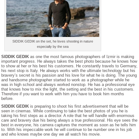
SIDDIK GEDIK on the set, he loves shooting in nature
especially by the sea
SIDDIK GEDIK
as one the most famous photographers of Izmir is making
important progress. He always takes the best photo because he knows how
to show at her or his best his customers. He constantly travels to Germany,
his next stop is Italy. He always works with the ultimate technology but his
bravery’s secret is his passion and his love for what he is doing. The young
and handsome photographer started to work as a photographer while he
was in high school and always worked nonstop. He has a professional eye
that knows how to mix the light, the setting and the best in his customers.
Therefore if you want to work with him you have to book him months
before.
SIDDIK GEDIK
is preparing to shoot his first advertisement that will be
seen in cinemas. While continuing to take the best photos of you he is
taking his first steps as a director. A role that he will handle with enormous
care and bravery due his being always a true professional. His eye sees the
best in everyone, his camera captures the moment as soon as he tells him
to. With his impeccable work he will continue to be number one in his job
and who knows maybe one day we all watch his movie.