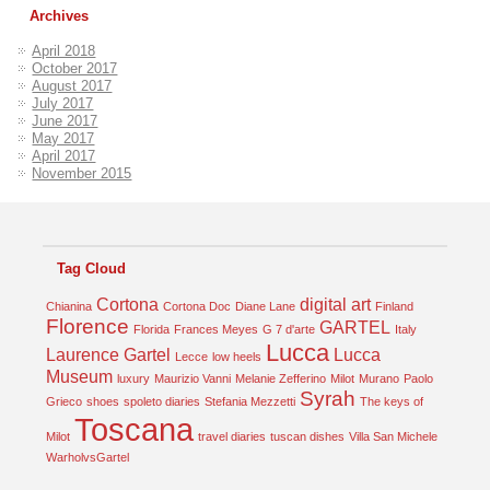
Archives
April 2018
October 2017
August 2017
July 2017
June 2017
May 2017
April 2017
November 2015
Tag Cloud
Cortona
digital art
Chianina
Cortona Doc
Diane Lane
Finland
Florence
GARTEL
Florida
Frances Meyes
G 7 d'arte
Italy
Lucca
Laurence Gartel
Lucca
Lecce
low heels
Museum
luxury
Maurizio Vanni
Melanie Zefferino
Milot
Murano
Paolo
Syrah
Grieco
shoes
spoleto diaries
Stefania Mezzetti
The keys of
Toscana
Milot
travel diaries
tuscan dishes
Villa San Michele
WarholvsGartel