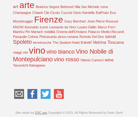
arte
art
Beatrice Segoni
Belmond Villa San Michele
cena
Champagne
Chianti
Clio Cicuto
Cuzziol
Dario Nardella
EatPrato
Eva
Firenze
Moosbrugger
Gary Barnhart
Jean-Pierre Rousset
KNOW
Konnubio
kunst
Leonardo da Vinci
Louise Giblin
Marco Ferri
Markku Piri
Martarè
mobilità
Osteria dell'Ortolano
Palazzo Medici Riccardi
sanat
Pasquale Celona
PIetrasanta
pinsa romana
Romolo Del Deo
Spoleto
travel
Vetrina Toscana
terretrusche
The Student Hotel
vino
Vino Nobile di
vino bianco
viaggi
vini
Montepulciano
vino rosso
wine
Vittorio Camorri
Yasumichi Nakagawa
Site made by
D3C sas
Copyright © 2015. All Rights Reserved by Selin Sanli
Italiano
Türkçe