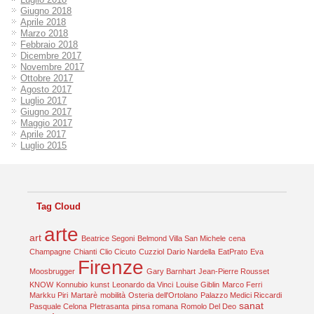
Giugno 2018
Aprile 2018
Marzo 2018
Febbraio 2018
Dicembre 2017
Novembre 2017
Ottobre 2017
Agosto 2017
Luglio 2017
Giugno 2017
Maggio 2017
Aprile 2017
Luglio 2015
Tag Cloud
arte
art
Beatrice Segoni
Belmond Villa San Michele
cena
Champagne
Chianti
Clio Cicuto
Cuzziol
Dario Nardella
EatPrato
Eva
Firenze
Moosbrugger
Gary Barnhart
Jean-Pierre Rousset
KNOW
Konnubio
kunst
Leonardo da Vinci
Louise Giblin
Marco Ferri
Markku Piri
Martarè
mobilità
Osteria dell'Ortolano
Palazzo Medici Riccardi
sanat
Pasquale Celona
PIetrasanta
pinsa romana
Romolo Del Deo