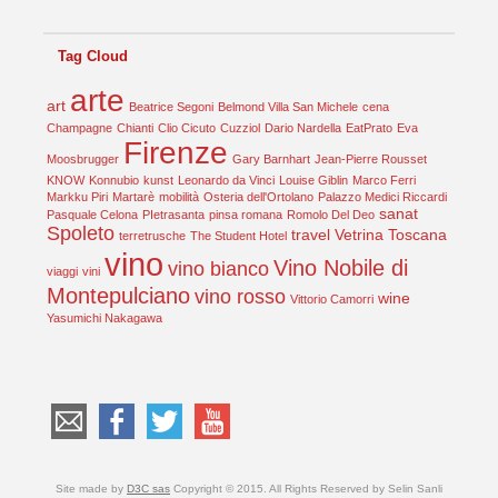
Tag Cloud
arte
art
Beatrice Segoni
Belmond Villa San Michele
cena
Champagne
Chianti
Clio Cicuto
Cuzziol
Dario Nardella
EatPrato
Eva
Firenze
Moosbrugger
Gary Barnhart
Jean-Pierre Rousset
KNOW
Konnubio
kunst
Leonardo da Vinci
Louise Giblin
Marco Ferri
Markku Piri
Martarè
mobilità
Osteria dell'Ortolano
Palazzo Medici Riccardi
sanat
Pasquale Celona
PIetrasanta
pinsa romana
Romolo Del Deo
Spoleto
travel
Vetrina Toscana
terretrusche
The Student Hotel
vino
Vino Nobile di
vino bianco
viaggi
vini
Montepulciano
vino rosso
wine
Vittorio Camorri
Yasumichi Nakagawa
Site made by
D3C sas
Copyright © 2015. All Rights Reserved by Selin Sanli