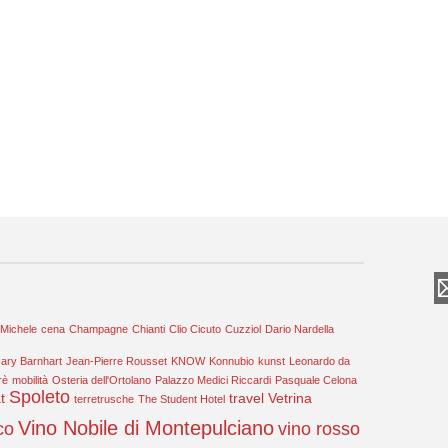
 Michele
cena
Champagne
Chianti
Clio Cicuto
Cuzziol
Dario Nardella
ary Barnhart
Jean-Pierre Rousset
KNOW
Konnubio
kunst
Leonardo da
rè
mobilità
Osteria dell'Ortolano
Palazzo Medici Riccardi
Pasquale Celona
Spoleto
t
travel
Vetrina
terretrusche
The Student Hotel
Vino Nobile di Montepulciano
co
vino rosso