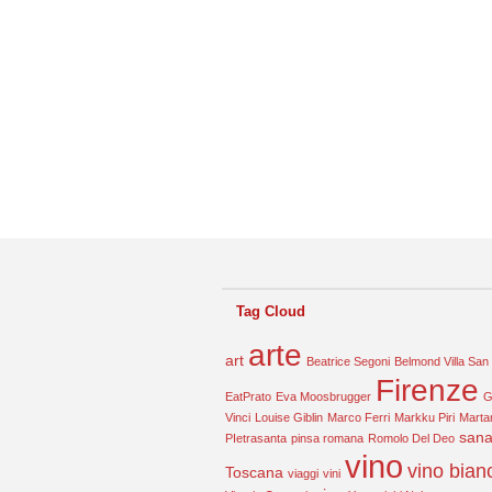
Tag Cloud
arte
art
Beatrice Segoni
Belmond Villa San
Firenze
EatPrato
Eva Moosbrugger
G
Vinci
Louise Giblin
Marco Ferri
Markku Piri
Marta
sana
PIetrasanta
pinsa romana
Romolo Del Deo
vino
vino bian
Toscana
viaggi
vini