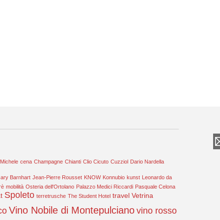
 Michele
cena
Champagne
Chianti
Clio Cicuto
Cuzziol
Dario Nardella
ary Barnhart
Jean-Pierre Rousset
KNOW
Konnubio
kunst
Leonardo da
rè
mobilità
Osteria dell'Ortolano
Palazzo Medici Riccardi
Pasquale Celona
Spoleto
t
travel
Vetrina
terretrusche
The Student Hotel
Vino Nobile di Montepulciano
co
vino rosso