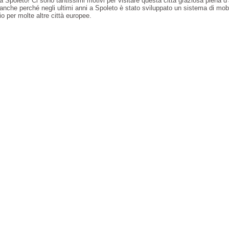
a Spoleto! Ci sono tantissimi motivi per visitare questa città graziosa piena d’
e anche perché negli ultimi anni a Spoleto è stato sviluppato un sistema di mob
 per molte altre città europee.