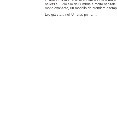
E’ arrivato il momento di andare oppure tornare 
bellezza. Il gioiello dell’Umbria è molto ospital
molto avanzata, un modello da prendere esempio
Ero già stata nell’Umbria, prima …