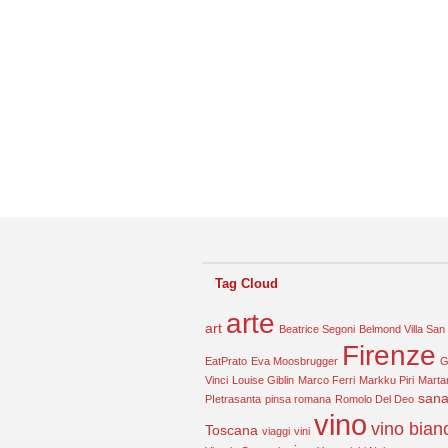
Tag Cloud
arte
art
Beatrice Segoni
Belmond Villa San
Firenze
EatPrato
Eva Moosbrugger
G
Vinci
Louise Giblin
Marco Ferri
Markku Piri
Marta
sana
PIetrasanta
pinsa romana
Romolo Del Deo
vino
vino bian
Toscana
viaggi
vini