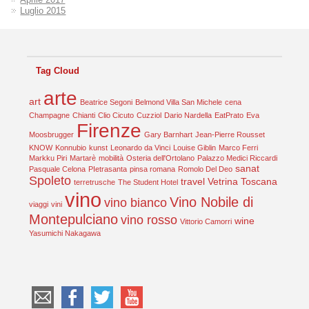
Luglio 2015
Tag Cloud
arte
art
Beatrice Segoni
Belmond Villa San Michele
cena
Champagne
Chianti
Clio Cicuto
Cuzziol
Dario Nardella
EatPrato
Eva
Firenze
Moosbrugger
Gary Barnhart
Jean-Pierre Rousset
KNOW
Konnubio
kunst
Leonardo da Vinci
Louise Giblin
Marco Ferri
Markku Piri
Martarè
mobilità
Osteria dell'Ortolano
Palazzo Medici Riccardi
sanat
Pasquale Celona
PIetrasanta
pinsa romana
Romolo Del Deo
Spoleto
travel
Vetrina Toscana
terretrusche
The Student Hotel
vino
Vino Nobile di
vino bianco
viaggi
vini
Montepulciano
vino rosso
wine
Vittorio Camorri
Yasumichi Nakagawa