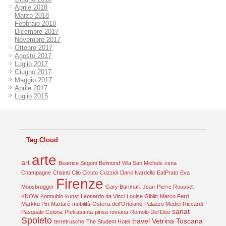
Aprile 2018
Marzo 2018
Febbraio 2018
Dicembre 2017
Novembre 2017
Ottobre 2017
Agosto 2017
Luglio 2017
Giugno 2017
Maggio 2017
Aprile 2017
Luglio 2015
Tag Cloud
arte
art
Beatrice Segoni
Belmond Villa San Michele
cena
Champagne
Chianti
Clio Cicuto
Cuzziol
Dario Nardella
EatPrato
Eva
Firenze
Moosbrugger
Gary Barnhart
Jean-Pierre Rousset
KNOW
Konnubio
kunst
Leonardo da Vinci
Louise Giblin
Marco Ferri
Markku Piri
Martarè
mobilità
Osteria dell'Ortolano
Palazzo Medici Riccardi
sanat
Pasquale Celona
PIetrasanta
pinsa romana
Romolo Del Deo
Spoleto
travel
Vetrina Toscana
terretrusche
The Student Hotel