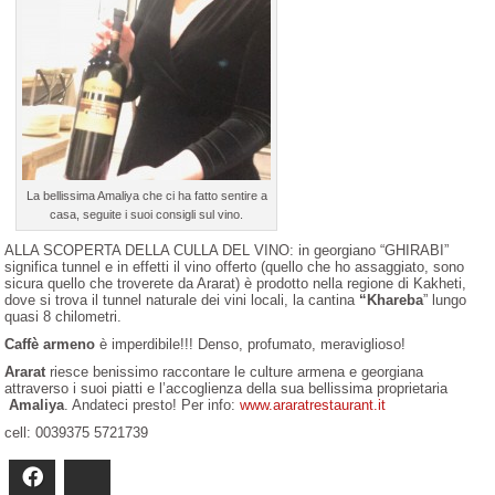
La bellissima Amaliya che ci ha fatto sentire a
casa, seguite i suoi consigli sul vino.
ALLA SCOPERTA DELLA CULLA DEL VINO: in georgiano “GHIRABI”
significa tunnel e in effetti il vino offerto (quello che ho assaggiato, sono
sicura quello che troverete da Ararat) è prodotto nella regione di Kakheti,
dove si trova il tunnel naturale dei vini locali, la cantina
“Khareba
” lungo
quasi 8 chilometri.
Caffè armeno
è imperdibile!!! Denso, profumato, meraviglioso!
Ararat
riesce benissimo raccontare le culture armena e georgiana
attraverso i suoi piatti e l’accoglienza della sua bellissima proprietaria
Amaliya
. Andateci presto! Per info:
www.araratrestaurant.it
cell: 0039375 5721739
Facebook
Bluesky