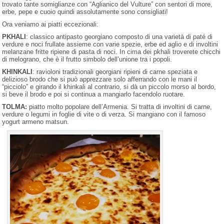
trovato tante somiglianze con “Aglianico del Vulture” con sentori di more,
erbe, pepe e cuoio quindi assolutamente sono consigliati!
Ora veniamo ai piatti eccezionali:
PKHALI
: classico antipasto georgiano composto di una varietà di paté di
verdure e noci frullate assieme con varie spezie, erbe ed aglio e di involtini
melanzane fritte ripiene di pasta di noci. In cima dei pkhali troverete chicchi
di melograno, che è il frutto simbolo dell’unione tra i popoli.
KHINKALI
: ravioloni tradizionali georgiani ripieni di carne speziata e
delizioso brodo che si può apprezzare solo afferrando con le mani il
“picciolo” e girando il khinkali al contrario, si dà un piccolo morso al bordo,
si beve il brodo e poi si continua a mangiarlo facendolo ruotare.
TOLMA:
piatto molto popolare dell’Armenia. Si tratta di involtini di carne,
verdure o legumi in foglie di vite o di verza. Si mangiano con il famoso
yogurt armeno matsun.