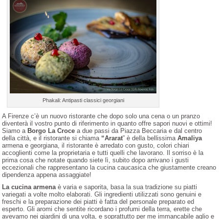
Phakali: Antipasti classici georgiani
A Firenze c’è un nuovo ristorante che dopo solo una cena o un pranzo
diventerà il vostro punto di riferimento in quanto offre sapori nuovi e ottimi!
Siamo a
Borgo La Croce
a due passi da Piazza Beccaria e dal centro
della città, e il ristorante si chiama
“Ararat
” è della bellissima
Amaliya
armena e georgiana, il ristorante è arredato con gusto, colori chiari
accoglienti come la proprietaria e tutti quelli che lavorano. Il sorriso è la
prima cosa che notate quando siete lì, subito dopo arrivano i gusti
eccezionali che rappresentano la cucina caucasica che giustamente creano
dipendenza appena assaggiate!
La cucina armena
è varia e saporita, basa la sua tradizione su piatti
variegati a volte molto elaborati. Gli ingredienti utilizzati sono genuini e
freschi e la preparazione dei piatti è fatta del personale preparato ed
esperto. Gli aromi che sentite ricordano i profumi della terra, erette che
avevamo nei giardini di una volta, e soprattutto per me immancabile aglio e