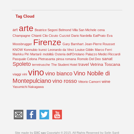
Tag Cloud
arte
art
Beatrice Segoni
Belmond Villa San Michele
cena
Champagne
Chianti
Clio Cicuto
Cuzziol
Dario Nardella
EatPrato
Eva
Firenze
Moosbrugger
Gary Barnhart
Jean-Pierre Rousset
KNOW
Konnubio
kunst
Leonardo da Vinci
Louise Giblin
Marco Ferri
Markku Piri
Martarè
mobilità
Osteria dell'Ortolano
Palazzo Medici Riccardi
sanat
Pasquale Celona
PIetrasanta
pinsa romana
Romolo Del Deo
Spoleto
travel
Vetrina Toscana
terretrusche
The Student Hotel
vino
Vino Nobile di
vino bianco
viaggi
vini
Montepulciano
vino rosso
wine
Vittorio Camorri
Yasumichi Nakagawa
Site made by
D3C sas
Copyright © 2015. All Rights Reserved by Selin Sanli