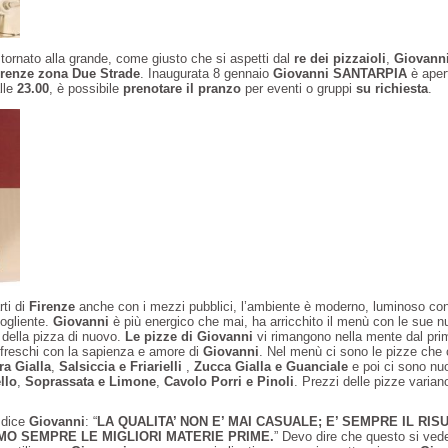
tornato alla grande, come giusto che si aspetti dal
re dei pizzaioli
,
Giovann
irenze
zona Due Strade
. Inaugurata 8 gennaio
Giovanni SANTARPIA
è aper
lle
23.00
, è possibile
prenotare il pranzo
per eventi o gruppi
su richiesta
.
rti di
Firenze
anche con i mezzi pubblici, l’ambiente è moderno, luminoso con 
ogliente.
Giovanni
è più energico che mai, ha arricchito il menù con le sue 
 della pizza di nuovo.
Le pizze di Giovanni
vi rimangono nella mente dal pr
i, freschi con la sapienza e amore di
Giovanni
. Nel menù ci sono le pizze ch
ra Gialla
,
Salsiccia e Friarielli
,
Zucca Gialla e Guanciale
e poi ci sono nu
llo
,
Soprassata e Limone
,
Cavolo Porri e Pinoli
. Prezzi delle pizze varian
 dice
Giovanni
: “
LA QUALITA’ NON E’ MAI CASUALE; E’ SEMPRE IL RIS
MO SEMPRE LE MIGLIORI MATERIE PRIME.
” Devo dire che questo si vede