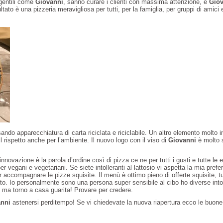
 gentili come
Giovanni
, sanno curare i clienti con massima attenzione, e
Giov
sultato è una pizzeria meravigliosa per tutti, per la famiglia, per gruppi di amici 
sando apparecchiatura di carta riciclata e riciclabile. Un altro elemento molto 
l rispetto anche per l’ambiente. Il nuovo logo con il viso di
Giovanni
è molto 
innovazione è la parola d’ordine così di pizza ce ne per tutti i gusti e tutte le 
r vegani e vegetariani. Se siete intolleranti al lattosio vi aspetta la mia prefer
er accompagnare le pizze squisite. Il menù è ottimo pieno di offerte squisite, t
mato. Io personalmente sono una persona super sensibile al cibo ho diverse int
ma torno a casa guarita! Provare per credere.
anni
astenersi perditempo! Se vi chiedevate la nuova riapertura ecco le buone 