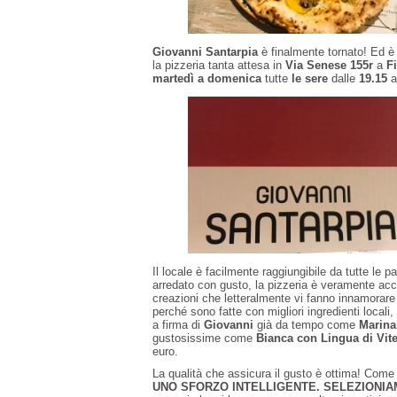
Giovanni Santarpia
è finalmente tornato! Ed è 
la pizzeria tanta attesa in
Via Senese 155r
a
F
martedì a domenica
tutte
le sere
dalle
19.15
a
Il locale è facilmente raggiungibile da tutte le pa
arredato con gusto, la pizzeria è veramente acc
creazioni che letteralmente vi fanno innamorare
perché sono fatte con migliori ingredienti local
a firma di
Giovanni
già da tempo come
Marina
gustosissime come
Bianca con Lingua di Vite
euro.
La qualità che assicura il gusto è ottima! Come
UNO SFORZO INTELLIGENTE. SELEZIONIA