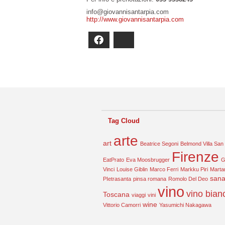
info@giovannisantarpia.com
http://www.giovannisantarpia.com
Facebook
Bluesky
Tag Cloud
arte
art
Beatrice Segoni
Belmond Villa San
Firenze
EatPrato
Eva Moosbrugger
G
Vinci
Louise Giblin
Marco Ferri
Markku Piri
Marta
sana
PIetrasanta
pinsa romana
Romolo Del Deo
vino
vino bian
Toscana
viaggi
vini
wine
Vittorio Camorri
Yasumichi Nakagawa