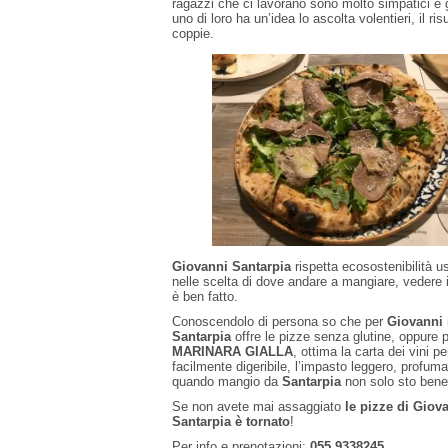
ragazzi che ci lavorano sono molto simpatici e
uno di loro ha un’idea lo ascolta volentieri, il ri
coppie.
Giovanni Santarpia
rispetta ecosostenibilità u
nelle scelta di dove andare a mangiare, vedere i
è ben fatto.
Conoscendolo di persona so che per
Giovanni
Santarpia
offre le pizze senza glutine, oppure pe
MARINARA GIALLA
, ottima la carta dei vini p
facilmente digeribile, l’impasto leggero, profu
quando mangio da
Santarpia
non solo sto bene 
Se non avete mai assaggiato
le pizze di Giov
Santarpia è tornato
!
Per info e prenotazioni:
055 9338245