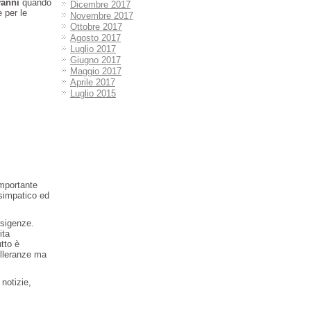
anni
quando
Dicembre 2017
e per le
Novembre 2017
Ottobre 2017
Agosto 2017
Luglio 2017
Giugno 2017
Maggio 2017
Aprile 2017
Luglio 2015
importante
simpatico ed
esigenze.
ita
utto è
olleranze ma
notizie,