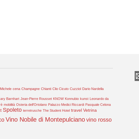
 Michele
cena
Champagne
Chianti
Clio Cicuto
Cuzziol
Dario Nardella
ary Barnhart
Jean-Pierre Rousset
KNOW
Konnubio
kunst
Leonardo da
rè
mobilità
Osteria dell'Ortolano
Palazzo Medici Riccardi
Pasquale Celona
Spoleto
t
travel
Vetrina
terretrusche
The Student Hotel
Vino Nobile di Montepulciano
co
vino rosso