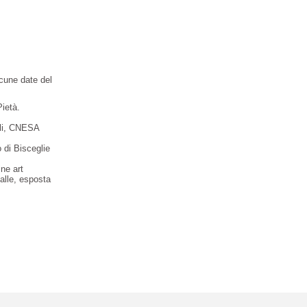
lcune date del
ietà.
oli, CNESA
 di Bisceglie
ne art
alle, esposta