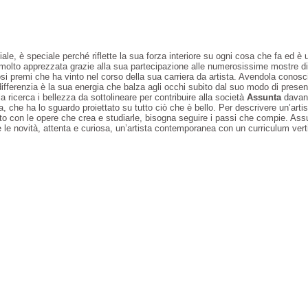
e, è speciale perché riflette la sua forza interiore su ogni cosa che fa ed è u
 molto apprezzata grazie alla sua partecipazione alle numerosissime mostre di
si premi che ha vinto nel corso della sua carriera da artista. Avendola conosci
ifferenzia è la sua energia che balza agli occhi subito dal suo modo di present
 ricerca i bellezza da sottolineare per contribuire alla società
Assunta
davant
a, che ha lo sguardo proiettato su tutto ciò che è bello. Per descrivere un’artis
tto con le opere che crea e studiarle, bisogna seguire i passi che compie. Ass
 le novità, attenta e curiosa, un’artista contemporanea con un curriculum vert