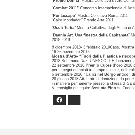
“
Profilo Donna
” Mostra Collettiva d’Arte Comu
“
Combat 2011”
Concorso Internazionale di Ar
“
Puntaccapo
” Mostra Collettiva Roma 2011
“Cairo Mondadori” Premio Arte 2011
“
Oculi Tertia
” Mostra Collettiva degli Artisti d
“
Daunia Art. Una finestra della Capitanata
” M
2018-2019:
8 dicembre 2018- 3 febbraio 2019Caos.
Mostra 
16-26 novembre 2018
Mostra d’Arte- “Fuori dalla Plastica e riscope
2018 Settimana Naz. UNESCO di Educazione all
22 settembre 2018
Premio Cuore d’oro
2018 d
per impegni compiuti in campo sociale, culturale
6 settembre 2018
“Calici nel Borgo antico” d
28 giugno 2018 Attestato di donazione da parte d
in maniera permanente presso la chiesa di Santa
Vi consiglio di seguire
Assunta Fino
su Faceboo
Facebook
Bluesky