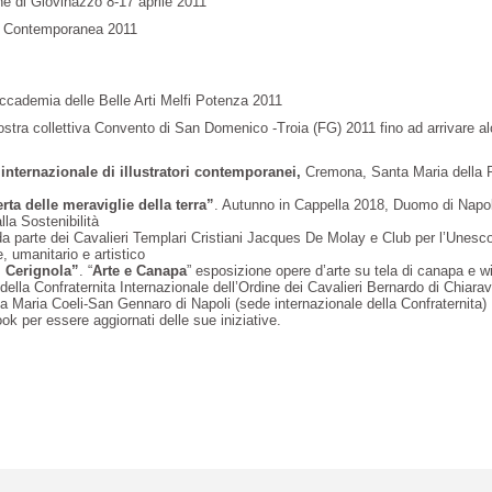
ne di Giovinazzo 8-17 aprile 2011
te Contemporanea 2011
i Accademia delle Belle Arti Melfi Potenza 2011
ostra collettiva Convento di San Domenico -Troia (FG) 2011 fino ad arrivare a
internazionale di illustratori contemporanei,
Cremona, Santa Maria della P
rta delle meraviglie della terra”
. Autunno in Cappella 2018, Duomo di Nap
a Sostenibilità
a parte dei Cavalieri Templari Cristiani Jacques De Molay e Club per l’Unesco
, umanitario e artistico
i Cerignola”
. “
Arte e Canapa
” esposizione opere d’arte su tela di canapa e wi
ella Confraternita Internazionale dell’Ordine dei Cavalieri Bernardo di Chiarav
 Maria Coeli-San Gennaro di Napoli (sede internazionale della Confraternita)
k per essere aggiornati delle sue iniziative.