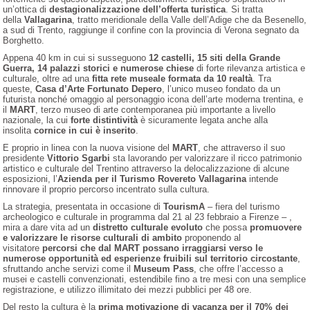
un’ottica di
destagionalizzazione dell’offerta turistica
. Si tratta
della
Vallagarina
, tratto meridionale della Valle dell’Adige che da Besenello,
a sud di Trento, raggiunge il confine con la provincia di Verona segnato da
Borghetto.
Appena 40 km in cui si susseguono
12 castelli, 15 siti della Grande
Guerra, 14 palazzi storici e numerose chiese
di forte rilevanza artistica e
culturale, oltre ad una
fitta rete museale formata da 10 realtà
. Tra
queste,
Casa d’Arte Fortunato Depero
, l’unico museo fondato da un
futurista nonché omaggio al personaggio icona dell’arte moderna trentina, e
il
MART
, terzo museo di arte contemporanea più importante a livello
nazionale, la cui
forte distintività
è sicuramente legata anche alla
insolita
cornice in cui è inserito
.
E proprio in linea con la nuova visione del
MART
, che attraverso il suo
presidente
Vittorio Sgarbi
sta lavorando per valorizzare il ricco patrimonio
artistico e culturale del Trentino attraverso la delocalizzazione di alcune
esposizioni, l’
Azienda per il Turismo Rovereto Vallagarina
intende
rinnovare il proprio percorso incentrato sulla cultura.
La strategia, presentata in occasione di
TourismA
– fiera del turismo
archeologico e culturale in programma dal 21 al 23 febbraio a Firenze – ,
mira a dare vita ad un
distretto culturale evoluto
che possa
promuovere
e valorizzare le risorse culturali di ambito
proponendo al
visitatore
percorsi che dal MART possano irraggiarsi verso le
numerose opportunità ed esperienze fruibili sul territorio circostante
,
sfruttando anche servizi come il
Museum Pass
, che offre l’accesso a
musei e castelli convenzionati, estendibile fino a tre mesi con una semplice
registrazione, e utilizzo illimitato dei mezzi pubblici per 48 ore.
Del resto la cultura è la
prima motivazione di vacanza per il 70% dei