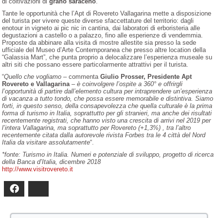
di coltivazioni di
grano saraceno
.
Tante le opportunità che l’Apt di Rovereto Vallagarina mette a disposizione
del turista per vivere queste diverse sfaccettature del territorio: dagli
enotour in vigneto ai pic nic in cantina, dai laboratori di erboristeria alle
degustazioni a castello o a palazzo, fino alle esperienze di vendemmia.
Proposte da abbinare alla visita di mostre allestite sia presso la sede
ufficiale del Museo d’Arte Contemporanea che presso altre location della
“Galassia Mart”, che punta proprio a delocalizzare l’esperienza museale su
altri siti che possano essere particolarmente attrattivi per il turista.
“
Quello che vogliamo
– commenta
Giulio Prosser, Presidente Apt
Rovereto e Vallagarina
–
è coinvolgere l’ospite a 360° e offrirgli
l’opportunità di partire dall’elemento cultura per intraprendere un’esperienza
di vacanza a tutto tondo, che possa essere memorabile e distintiva. Siamo
forti, in questo senso, della consapevolezza che quella culturale è la prima
forma di turismo in Italia, soprattutto per gli stranieri, ma anche dei risultati
recentemente registrati, che hanno visto una crescita di arrivi nel 2019 per
l’intera Vallagarina, ma soprattutto per Rovereto (+1,3%) , tra l’altro
recentemente citata dalla autorevole rivista Forbes tra le 4 città del Nord
Italia da visitare assolutamente
“.
*fonte: Turismo in Italia. Numeri e potenziale di sviluppo, progetto di ricerca
della Banca d’Italia, dicembre 2018
http://www.visitrovereto.it
Facebook
Bluesky