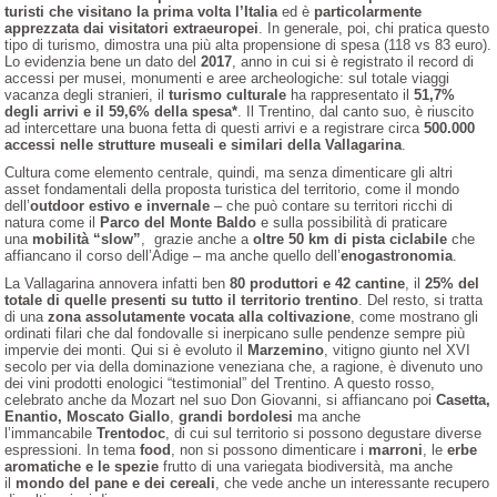
turisti che visitano la prima volta l’Italia
ed è
particolarmente
apprezzata dai visitatori extraeuropei
. In generale, poi, chi pratica questo
tipo di turismo, dimostra una più alta propensione di spesa (118 vs 83 euro).
Lo evidenzia bene un dato del
2017
, anno in cui si è registrato il record di
accessi per musei, monumenti e aree archeologiche: sul totale viaggi
vacanza degli stranieri, il
turismo culturale
ha rappresentato il
51,7%
degli arrivi e il 59,6% della spesa*
. Il Trentino, dal canto suo, è riuscito
ad intercettare una buona fetta di questi arrivi e a registrare circa
500.000
accessi nelle strutture museali e similari della Vallagarina
.
Cultura come elemento centrale, quindi, ma senza dimenticare gli altri
asset fondamentali della proposta turistica del territorio, come il mondo
dell’
outdoor estivo e invernale
– che può contare su territori ricchi di
natura come il
Parco del Monte Baldo
e sulla possibilità di praticare
una
mobilità “slow”
, grazie anche a
oltre 50 km di pista ciclabile
che
affiancano il corso dell’Adige – ma anche quello dell’
enogastronomia
.
La Vallagarina annovera infatti ben
80 produttori e 42 cantine
, il
25% del
totale di quelle presenti su tutto il territorio trentino
. Del resto, si tratta
di una
zona assolutamente vocata alla coltivazione
, come mostrano gli
ordinati filari che dal fondovalle si inerpicano sulle pendenze sempre più
impervie dei monti. Qui si è evoluto il
Marzemino
, vitigno giunto nel XVI
secolo per via della dominazione veneziana che, a ragione, è divenuto uno
dei vini prodotti enologici “testimonial” del Trentino. A questo rosso,
celebrato anche da Mozart nel suo Don Giovanni, si affiancano poi
Casetta,
Enantio, Moscato Giallo
,
grandi bordolesi
ma anche
l’immancabile
Trentodoc
, di cui sul territorio si possono degustare diverse
espressioni. In tema
food
, non si possono dimenticare i
marroni
, le
erbe
aromatiche e le spezie
frutto di una variegata biodiversità, ma anche
il
mondo del pane e dei cereali
, che vede anche un interessante recupero