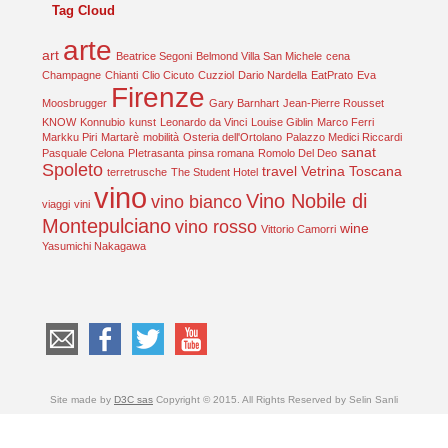
Tag Cloud
arte
art
Beatrice Segoni
Belmond Villa San Michele
cena
Champagne
Chianti
Clio Cicuto
Cuzziol
Dario Nardella
EatPrato
Eva
Firenze
Moosbrugger
Gary Barnhart
Jean-Pierre Rousset
KNOW
Konnubio
kunst
Leonardo da Vinci
Louise Giblin
Marco Ferri
Markku Piri
Martarè
mobilità
Osteria dell'Ortolano
Palazzo Medici Riccardi
sanat
Pasquale Celona
PIetrasanta
pinsa romana
Romolo Del Deo
Spoleto
travel
Vetrina Toscana
terretrusche
The Student Hotel
vino
Vino Nobile di
vino bianco
viaggi
vini
Montepulciano
vino rosso
wine
Vittorio Camorri
Yasumichi Nakagawa
Site made by
D3C sas
Copyright © 2015. All Rights Reserved by Selin Sanli