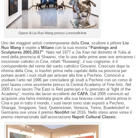
Opere di Liu Ruo Wang presso Lorenzelli Arte
Uno dei maggiori artisti contemporanei della
Cina
, scultore e pittore
Liu
Ruo Wang
è ospite a
Milano
con la sua mostra
“Paintings and
Sculptures 2001-2017”
. Nato nel 1977 a Jia Xian nel distretto di Yulia al
nord della provincia di Shaanxi, che fu una delle prime aree ove arrivarono i
missionari cattolici in Cina, infatti “Ruowang”, il suo cognome, è il
corrispondente del nome del santo cattolico Giovanni. Cresciuto dopo la
riforma della Cina, si trasferì prima nella capitale della sa provincia per
portare avanti i suoi studi per arrivare alla fine a Pechino. Cominciò a
studiare l’arte nel 1996 per concludere gli studi a Pechino con un corso di
post laurea come assistente presso la Central Academy of Fine Arts. Nel
2005 il suo lavoro The East is Red partecipò e fu premiato al “light of the
Academy”, mostra dei lavori eccellenti del
CAFA
. Dal 2005 cominciò ad
acquisire una fama meritata grazie alla sua bravura come artista prima in
Cina e poi in tutto il mondo, i suoi lavori sono stati esposti a Pechino,
Shangai, Singapore, Seul, Queenstown, Venezia, Torino, Buedelsdorf in
Germania ove vinse il premio
NordArt
nel 2016. Nello steso anno vinse il
premio internazionale dall’associazione
Napoli Cultural Classic
.