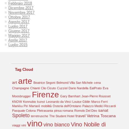
Febbraio 2018
Dicembre 2017
Novembre 2017
Ottobre 2017
Agosto 2017
Luglio 2017
Giugno 2017
Maggio 2017
Aprile 2017
Luglio 2015
Tag Cloud
arte
art
Beatrice Segoni
Belmond Villa San Michele
cena
Champagne
Chianti
Clio Cicuto
Cuzziol
Dario Nardella
EatPrato
Eva
Firenze
Moosbrugger
Gary Barnhart
Jean-Pierre Rousset
KNOW
Konnubio
kunst
Leonardo da Vinci
Louise Giblin
Marco Ferri
Markku Piri
Martarè
mobilità
Osteria dell'Ortolano
Palazzo Medici Riccardi
sanat
Pasquale Celona
PIetrasanta
pinsa romana
Romolo Del Deo
Spoleto
travel
Vetrina Toscana
terretrusche
The Student Hotel
vino
Vino Nobile di
vino bianco
viaggi
vini