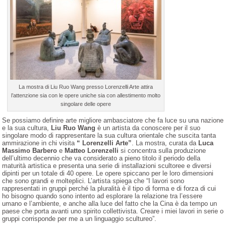
La mostra di Liu Ruo Wang presso Lorenzelli Arte attira
l’attenzione sia con le opere uniche sia con allestimento molto
singolare delle opere
Se possiamo definire arte migliore ambasciatore che fa luce su una nazione
e la sua cultura,
Liu Ruo Wang
è un artista da conoscere per il suo
singolare modo di rappresentare la sua cultura orientale che suscita tanta
ammirazione in chi visita
“ Lorenzelli Arte”
. La mostra, curata da
Luca
Massimo Barbero
e
Matteo Lorenzelli
si concentra sulla produzione
dell’ultimo decennio che va considerato a pieno titolo il periodo della
maturità artistica e presenta una serie di installazioni scultoree e diversi
dipinti per un totale di 40 opere. Le opere spiccano per le loro dimensioni
che sono grandi e molteplici. L’artista spiega che “I lavori sono
rappresentati in gruppi perché la pluralità è il tipo di forma e di forza di cui
ho bisogno quando sono intento ad esplorare la relazione tra l’essere
umano e l’ambiente, e anche alla luce del fatto che la Cina è da tempo un
paese che porta avanti uno spirito collettivista. Creare i miei lavori in serie o
gruppi corrisponde per me a un linguaggio scultureo”.