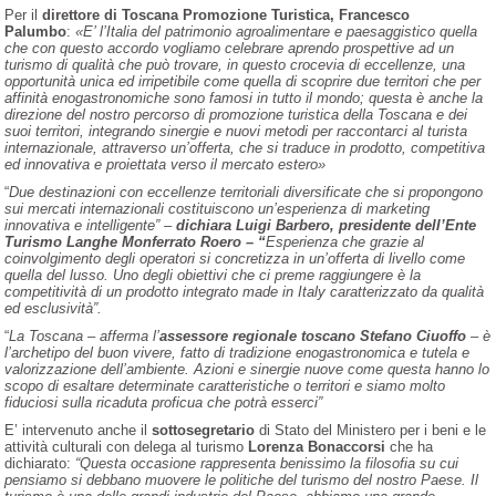
Per il
direttore di Toscana Promozione Turistica, Francesco
Palumbo
:
«E’ l’Italia del patrimonio agroalimentare e paesaggistico quella
che con questo accordo vogliamo celebrare aprendo prospettive ad un
turismo di qualità che può trovare, in questo crocevia di eccellenze, una
opportunità unica ed irripetibile come quella di scoprire due territori che per
affinità enogastronomiche sono famosi in tutto il mondo; questa è anche la
direzione del nostro percorso di promozione turistica della Toscana e dei
suoi territori, integrando sinergie e nuovi metodi per raccontarci al turista
internazionale, attraverso un’offerta, che si traduce in prodotto, competitiva
ed innovativa e proiettata verso il mercato estero»
“
Due destinazioni con eccellenze territoriali diversificate che si propongono
sui mercati internazionali costituiscono un’esperienza di marketing
innovativa e intelligente” –
dichiara Luigi Barbero, presidente dell’Ente
Turismo Langhe Monferrato Roero – “
Esperienza che grazie al
coinvolgimento degli operatori si concretizza in un’offerta di livello come
quella del lusso. Uno degli obiettivi che ci preme raggiungere è la
competitività di un prodotto integrato made in Italy caratterizzato da qualità
ed esclusività”.
“
La Toscana – afferma l’
assessore regionale toscano Stefano Ciuoffo
– è
l’archetipo del buon vivere, fatto di tradizione enogastronomica e tutela e
valorizzazione dell’ambiente. Azioni e sinergie nuove come questa hanno lo
scopo di esaltare determinate caratteristiche o territori e siamo molto
fiduciosi sulla ricaduta proficua che potrà esserci”
E’ intervenuto anche il
sottosegretario
di Stato del Ministero per i beni e le
attività culturali con delega al turismo
Lorenza Bonaccorsi
che ha
dichiarato:
“Questa occasione rappresenta benissimo la filosofia su cui
pensiamo si debbano muovere le politiche del turismo del nostro Paese. Il