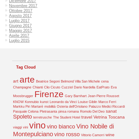
Dicembre 2017
Novembre 2017
Ottobre 2017
Agosto 2017
Luglio 2017
Giugno 2017
Maggio 2017
Aprile 2017
Luglio 2015
Tag Cloud
arte
art
Beatrice Segoni
Belmond Villa San Michele
cena
Champagne
Chianti
Clio Cicuto
Cuzziol
Dario Nardella
EatPrato
Eva
Firenze
Moosbrugger
Gary Barnhart
Jean-Pierre Rousset
KNOW
Konnubio
kunst
Leonardo da Vinci
Louise Giblin
Marco Ferri
Markku Piri
Martarè
mobilità
Osteria dell'Ortolano
Palazzo Medici Riccardi
sanat
Pasquale Celona
PIetrasanta
pinsa romana
Romolo Del Deo
Spoleto
travel
Vetrina Toscana
terretrusche
The Student Hotel
vino
Vino Nobile di
vino bianco
viaggi
vini
Montepulciano
vino rosso
wine
Vittorio Camorri