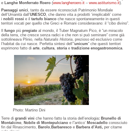
e
Langhe Monferrato Roero
(
www.langheroero.it
–
www.astiturismo.it
).
Paesaggi unici
, tanto da essere riconosciuti Patrimonio Mondiale
dell’Umanità dall’
UNESCO
, che danno vita a prodotti ‘irreplicabili’ come
i
nobili rossi
e il
tartufo bianco
che nasce spontaneamente in questi
territori vocati per quello che Greci e Romani consideravano: il “cibo divino”.
Il
fungo
più
pregiato
al mondo, il Tuber Magnatum Pico, è
“un miracolo
della terra, che cresce senza radici e che non si può seminare” come già
sottolineava Plinio, nella
Naturalis Historia
, prezioso ed esclusivo come
l’habitat da cui nasce. Perfetta sintesi dell’“
unicum
” che questi territori
esprimono fatto di
arte
,
cultura
,
storia
e
tradizione enogastronomica
.
Photo: Martino Dini
Terre di
grandi vini
che hanno fatto la storia dell’enologia
: Brunello di
Montalcino
,
Nobile di Montepulciano
e l”antico’
Moscadello
conosciuto
fin dal Rinascimento,
Barolo
,
Barbaresco
e
Barbera d’Asti,
per citarne