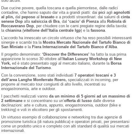
solo alcuni.
Due cucine povere, quella toscana e quella piemontese, dalle radici
contadine, che hanno saputo dar vita a grandi piatti: dai
pici
agli
agnolotti
al plin,
dal
peposo
al
brasato
e a prodotti straordinari: dai salumi di
cinta
senese Dop
alla
salsiccia di Bra
,
dal
‘cacio’ di Pienza
alla
Robiola di
Roccaverano Dop
,
per chiudere con le carni pregiate regine della tavola:
la
chianina
(
vitellone dell’Italia centrale Igp
) e la
fassona
.
L’accordo ha innescato un circolo virtuoso che ha reso possibili interessanti
sinergie e scambi tra la
Mostra Mercato Nazionale del Tartufo Bianco di
San Miniato
e
la
Fiera Internazionale del Tartufo Bianco d’Alba
.
Il progetto denominato:
‘Discover the Differences’
ha fatto la sua prima
apparizione lo scorso 30 ottobre
all’
Italian Luxury Workshop di New
York,
ed è stato presentato oggi al mercato italiano, durante la
Borsa
Internazionale del Turismo
.
Con la convenzione, sono stati individuati
7 operatori toscani e 3
dell’area Langhe Monferrato Roero,
specializzati in incoming, per
proporre al mercato tour congiunti di alto livello, incentrati su
enogastronomia, arte e outdoor.
I pacchetti realizzati vanno
da un minimo di 5 giorni ad un massimo di
2 settimane
e si concentrano su un’
offerta di lusso
dalle diverse
declinazioni: arte e cultura, appunto, enogastronomia, outdoor (bike e
trekking) e voli in elicottero per gli spostamenti.
Un virtuoso esempio di collaborazione e networking tra due agenzie di
promozione turistica (di natura pubblica) e operatori privati, per presentarsi
come un prodotto unico e completo con alti standard di qualità sui mercati
internazionali.