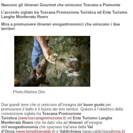
Nascono gli itinerari Gourmet che uniscono Toscana e Piemonte
L’accordo siglato tra Toscana Promozione Turistica ed Ente Turismo
Langhe Monferrato Roero
Mira a promuovere itinerari enogastronomici che uniscano i due
territori
Photo:Martino Dini
Due grandi terre che si uniscono all’insegna del
buon gusto
per
promuovere il bello e il buono dei loro territori. Questo è l’obiettivo della
convenzione siglata tra
Toscana Promozione
Turistica
(
www.toscanapromozione.it
)
ed
Ente Turismo Langhe
Monferrato Roero
che ha dato vita ad
itinerari
all’insegna
dell’
enogastronomia
che spaziano tral’area della
Val
d’Orcia
(
www.terredisienalab.it
)
e
Valdichiana
(www.valdichiana
living.it
)