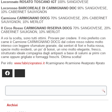
Locorosato ROSATO TOSCANO IGT
100% SANGIOVESE
Locorosso BARCOREALE DI CARMIGNANO DOC
90% SANGIOVESE,
10% CABERNET SAUVIGNON
Carmione CARMIGNANO DOCG
70% SANGIOVESE, 20% CABERNET
SAUVIGNON, 10% MERLOT
Il Circo Rosso CARMIGNANO RISERVA DOCG
70% SANGIOVESE, 20%
CABERNET SAUIGNON, 10% MERLOT
A voi la scelta, sono tutti ottimi. Provare per credere. Il mio preferito con
carne è Carmione CARMIGNANO DOCG dal colore rosso rubino molto
intenso con leggere sfumature granate, dai sentori di fiori e frutta rossa,
spezie molto evidenti, un po’ di boisé, un vino molto elegante, fresco,
strutturato ideale compagnia dagli antipasti a base di salumi ai primi con
carne oppure grigliate e formaggi freschi. Ottima scelta!
Per info:
www.fabriziopratesi.it
#carmignano #carmione #eatprato #prato
Facebook
Bluesky
Archivi