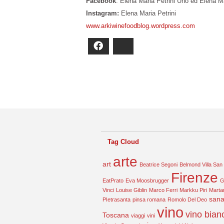
Facebook
: Elena Maria Petrini Uno ed Elena M
Instagram:
Elena Maria Petrini
www.arkiwinefoodblog.wordpress.com
Facebook
Bluesky
Tag Cloud
arte
art
Beatrice Segoni
Belmond Villa San
Firenze
EatPrato
Eva Moosbrugger
G
Vinci
Louise Giblin
Marco Ferri
Markku Piri
Marta
sana
PIetrasanta
pinsa romana
Romolo Del Deo
vino
vino bian
Toscana
viaggi
vini