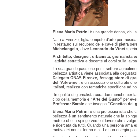
Elena Maria Petrini
è una grande donna, chi la 
Nata a Firenze, figlia e nipote d’arte per musica
in restauro sul recupero delle cave di pietra s
Michelangelo
, dove
Leonardo da Vinci
sperim
Architetto, designer, urbanista, giornalista e
l’attività estrattiva e docente ai corsi sulla lav
La sua grande passione per il settore agroalime
bellezza artistica viene associata alla degusta
Delegato ONAS Firenze, Assaggiatore di gra
dell’Arkiwine
, è un’associazione culturale che 
italiani, realizza con tematiche specifiche ad hoc
In qualità di giornalista cura due rubriche per la
cibo della memoria e
“Arte del Gusto”
per even
Professor Barale
che insegna
“Genetica del 
Elena Maria Petrini
è una professionista che cu
bellezza è un sentimento naturale che la spinge 
motore che la spinge verso il lavoro che svolge 
e ricercata da tutti. Quando una persona ama est
motivo lei non si ferma mai. La sua energia pos