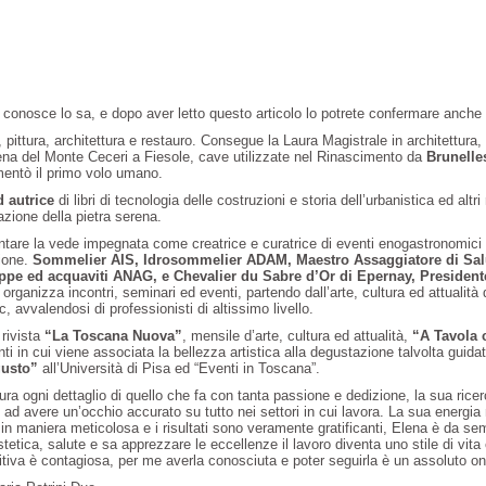
conosce lo sa, e dopo aver letto questo articolo lo potrete confermare anche
, pittura, architettura e restauro. Consegue la Laura Magistrale in architettura,
erena del Monte Ceceri a Fiesole, cave utilizzate nel Rinascimento da
Brunelle
entò il primo volo umano.
d autrice
di libri di tecnologia delle costruzioni e storia dell’urbanistica ed altri
orazione della pietra serena.
ntare la vede impegnata come creatrice e curatrice di eventi enogastronomici i
zione.
Sommelier AIS, Idrosommelier ADAM, Maestro Assaggiatore di Sa
ppe ed acquaviti ANAG, e Chevalier du Sabre d’Or di Epernay, President
organizza incontri, seminari ed eventi, partendo dall’arte, cultura ed attualità 
, avvalendosi di professionisti di altissimo livello.
 rivista
“La Toscana Nuova”
, mensile d’arte, cultura ed attualità,
“A Tavola
ti in cui viene associata la bellezza artistica alla degustazione talvolta guida
gusto”
all’Università di Pisa ed “Eventi in Toscana”.
ra ogni dettaglio di quello che fa con tanta passione e dedizione, la sua ricer
ad avere un’occhio accurato su tutto nei settori in cui lavora. La sua energia 
in maniera meticolosa e i risultati sono veramente gratificanti, Elena è da se
etica, salute e sa apprezzare le eccellenze il lavoro diventa uno stile di vita
itiva è contagiosa, per me averla conosciuta e poter seguirla è un assoluto o