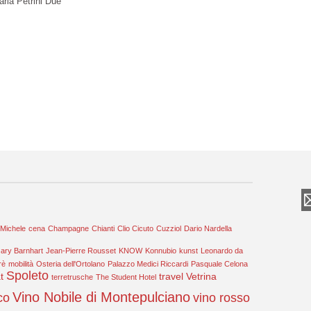
aria Petrini Due
 Michele
cena
Champagne
Chianti
Clio Cicuto
Cuzziol
Dario Nardella
ary Barnhart
Jean-Pierre Rousset
KNOW
Konnubio
kunst
Leonardo da
rè
mobilità
Osteria dell'Ortolano
Palazzo Medici Riccardi
Pasquale Celona
Spoleto
t
travel
Vetrina
terretrusche
The Student Hotel
Vino Nobile di Montepulciano
co
vino rosso