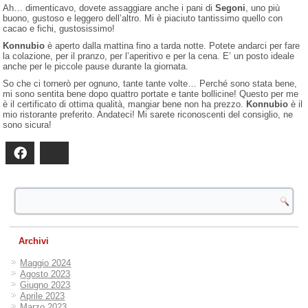
Ah… dimenticavo, dovete assaggiare anche i pani di
Segoni
, uno più
buono, gustoso e leggero dell’altro. Mi è piaciuto tantissimo quello con
cacao e fichi, gustosissimo!
Konnubio
è aperto dalla mattina fino a tarda notte. Potete andarci per fare
la colazione, per il pranzo, per l’aperitivo e per la cena. E’ un posto ideale
anche per le piccole pause durante la giornata.
So che ci tornerò per ognuno, tante tante volte… Perché sono stata bene,
mi sono sentita bene dopo quattro portate e tante bollicine! Questo per me
è il certificato di ottima qualità, mangiar bene non ha prezzo.
Konnubio
è il
mio ristorante preferito. Andateci! Mi sarete riconoscenti del consiglio, ne
sono sicura!
Facebook
Bluesky
Archivi
Maggio 2024
Agosto 2023
Giugno 2023
Aprile 2023
Marzo 2023