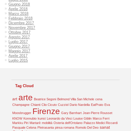
Giugno 2018
Aprile 2018
Marzo 2018
Febbraio 2018
Dicembre 2017
Novembre 2017
Ottobre 2017
Agosto 2017
Luglio 2017
Giugno 2017
Maggio 2017
Aprile 2017
Luglio 2015
Tag Cloud
arte
art
Beatrice Segoni
Belmond Villa San Michele
cena
Champagne
Chianti
Clio Cicuto
Cuzziol
Dario Nardella
EatPrato
Eva
Firenze
Moosbrugger
Gary Barnhart
Jean-Pierre Rousset
KNOW
Konnubio
kunst
Leonardo da Vinci
Louise Giblin
Marco Ferri
Markku Piri
Martarè
mobilità
Osteria dell'Ortolano
Palazzo Medici Riccardi
sanat
Pasquale Celona
PIetrasanta
pinsa romana
Romolo Del Deo